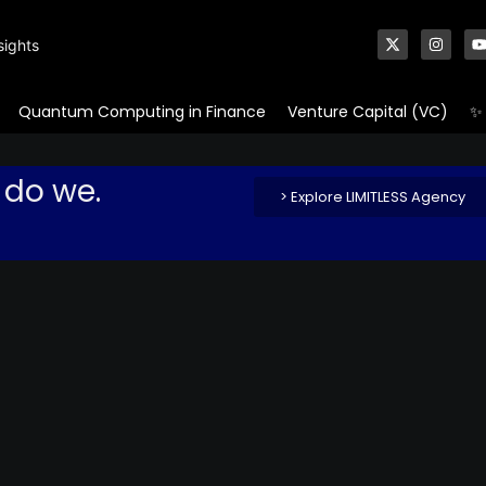
sights
Quantum Computing in Finance
Venture Capital (VC)
✨ 
 do we.
> Explore LIMITLESS Agency