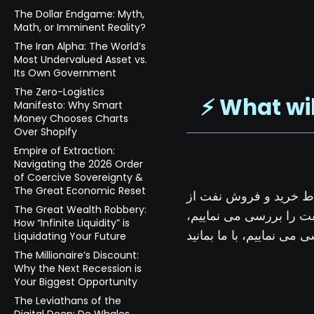
The Dollar Endgame: Myth,
Math, or Imminent Reality?
The Iran Alpha: The World’s
Most Undervalued Asset vs.
Its Own Government
The Zero-Logistics
⚡️ What wi
Manifesto: Why Smart
Money Chooses Charts
Over Shopify
Empire of Extraction:
Navigating the 2026 Order
of Coercive Sovereignty &
The Great Economic Reset
اط خرید و فروش نفت از
The Great Wealth Robbery:
فت را بررسی می نماییم
How “Infinite Liquidity” is
Liquidating Your Future
The Millionaire’s Discount:
Why the Next Recession is
Your Biggest Opportunity
The Leviathans of the