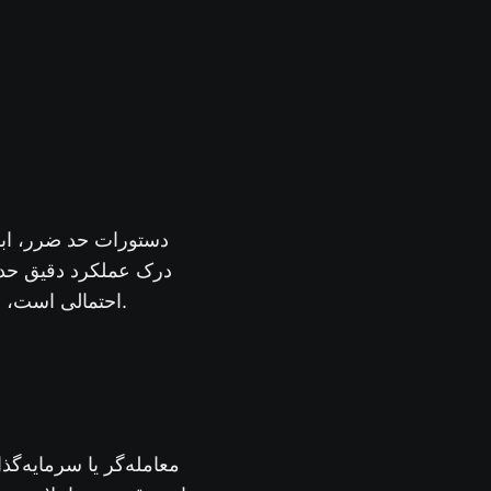
دستورات حد ضرر، ابز
درک عملکرد دقیق حد 
احتمالی است، بسیار حائز اهمیت است. در ادامه آموزش قدم به قدم استفاده از استاپ لاس را آوردیم.
معامله‌گر یا سرمایه‌