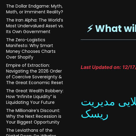
The Dollar Endgame: Myth,
Math, or Imminent Reality?
The Iran Alpha: The World’s
⚡️ What wi
Most Undervalued Asset vs.
Its Own Government
The Zero-Logistics
Manifesto: Why Smart
Money Chooses Charts
Over Shopify
Empire of Extraction:
Last Updated on: 12/1
Navigating the 2026 Order
of Coercive Sovereignty &
The Great Economic Reset
The Great Wealth Robbery:
How “Infinite Liquidity” is
ایی مدیریت
Liquidating Your Future
ریسک
The Millionaire’s Discount:
Why the Next Recession is
Your Biggest Opportunity
The Leviathans of the