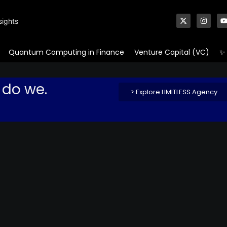
sights
Quantum Computing in Finance
Venture Capital (VC)
✨ 
 do we.
> Explore LIMITLESS Agency