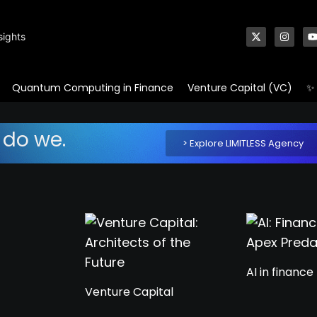
sights
Quantum Computing in Finance
Venture Capital (VC)
✨ 
 do we.
> Explore LIMITLESS Agency
AI in finance
Venture Capital