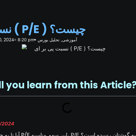
نسبت پی بر ای ( P/E ) چیست؟
آموزشی
تحلیل بورس
0, 2024
8:20 pm
,
ll you learn from this Article
1/2024
P/E
این سهم مناسبه، P/E این سهم پایینه و … به گوشتان رسیده است؟
آیا تا به حال در بورس جملاتی مثل