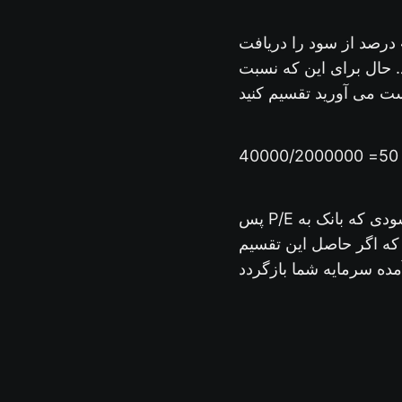
این یعنی شما به ازای هر 2 میلیون چیزی حدود 400 هزار تومان سالانه به عنوان 40 درصد از سود را دریافت
 نسبت P/E رو بفهمید باید مبلغی را که سرمایه گذاری می کنید را بر سودی که به
4
پس P/E سود بانکی شما برابر 50 است. به این معنی که شما می خواهید به ازای هر 2 ریال سودی که بانک به
کنند که اگر حاصل این تقسیم