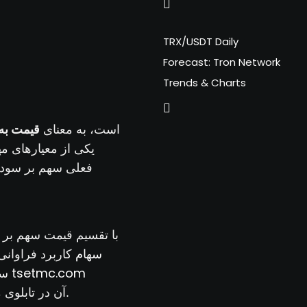
TRX/USDT Daily
Forecast: Tron Network
Trends & Charts
که مختصر شده عبارت Price / Earning per Share است، به معنای
قیمت به
یکی از معیارهای مه
فعلی سهم بر سود 
به زبان ساده‌تر، نسبت P/E با ت
سهام
کاربرد فراوانی
tsetmc.com
سهم
مراجعه کرد و نماد مورد نظر را جستجو نمود تا نسبت P/E آن در تابلوی معاملاتی قابل مشاهده باشد.