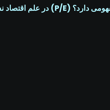
بت پی بر ای (P/E) چه مفهومی دارد؟