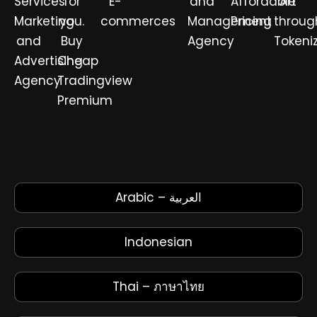
Services
for
E-
and
Affordable
Art
Marketing
you.
commerces
Management
Pricing
throug
and
Buy
Agency
Tokeni
Advertising
Cheap
Agency
Tradingview
Premium
Arabic – العربية
Indonesian
Thai – ภาษาไทย