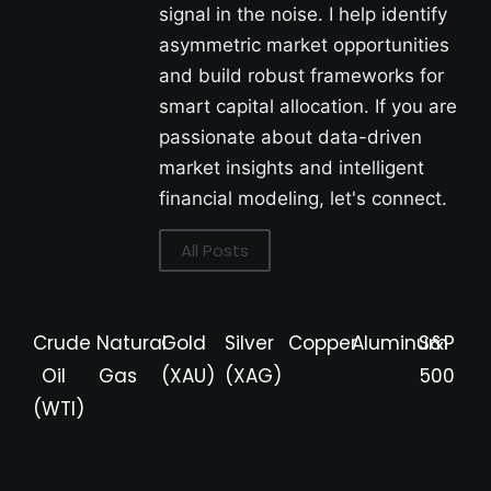
signal in the noise. I help identify
asymmetric market opportunities
and build robust frameworks for
smart capital allocation. If you are
passionate about data-driven
market insights and intelligent
financial modeling, let's connect.
All Posts
Crude
Natural
Gold
Silver
Copper
Aluminum
S&P
Oil
Gas
(XAU)
(XAG)
500
(WTI)