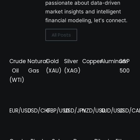
passionate about data-driven
market insights and intelligent
financial modeling, let's connect.
All Posts
Crude
Natural
Gold
Silver
Copper
Aluminum
S&P
Oil
Gas
(XAU)
(XAG)
500
(WTI)
EUR/USD
USD/CHF
GBP/USD
USD/JPY
NZD/USD
AUD/USD
USD/CA