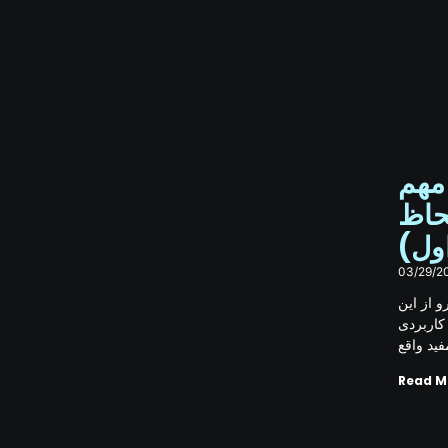
ست: مهم
لحاظ
اول
03/29/2
 از این
کاربردی
فید واقع
Read M