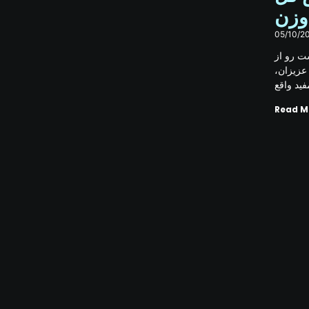
وزن
05/10/2
 رو از
 عزیزان
فید واقع
Read M