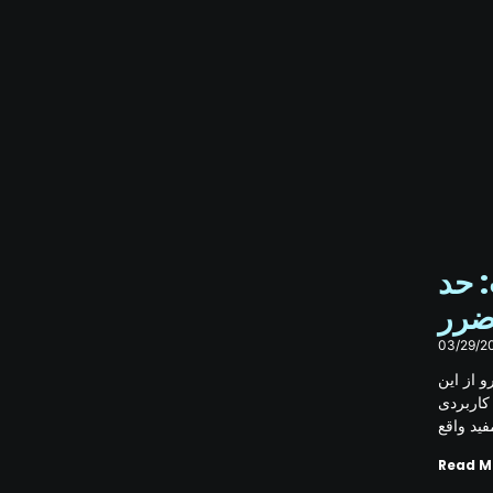
وست: حد
03/29/2
 از این
کاربردی
فید واقع
Read M