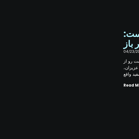
4 نیک وست
 باز
04/23/2
ت رو از
 عزیزان
فید واقع
Read M