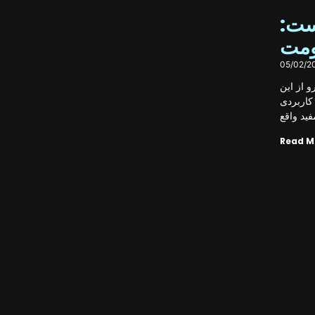
5 نیک وست
ومت
05/02/2
 از این
کاربردی
فید واقع
Read M