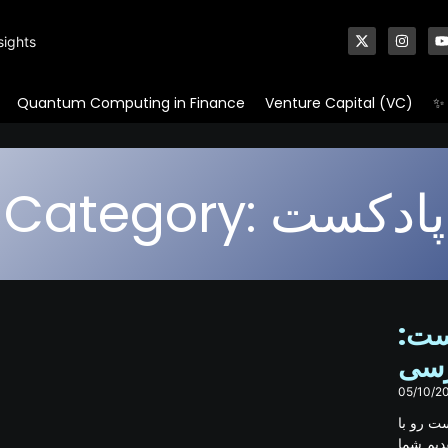
sights
Quantum Computing in Finance
Venture Capital (VC)
✨ 
Category: پادکست
7 نیک وست
ورسی
05/10/2
ت رو با
دیم شما