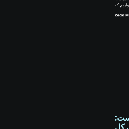
واریم که
Read M
6 نیک وست
 کل