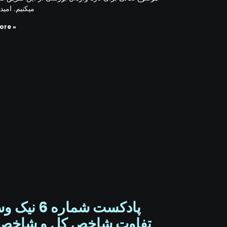
میکنیم. امید
ore »
پادکست شماره :
تفاوت شاخص کل و شاخص